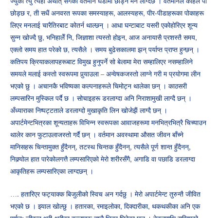
ज्युँका त्युँ त्यहीँ अर्थात् सँगैको वर्तमान घडीमा छोड्न मन लाग्दछ । वर्तमानले कहिले पो
छोड्छ र, ती सधैं अनवरत रूपका समस्याहरू, आलस्यहरू, पीर-पीडाहरूका पोकाहरू
लिएर मनलाई चारैतिरबाट कोतर्न थाल्छन् । आधा घन्टाबाट यसरी एकोहोरिएर शून्य
सुन्न खोज्दै छु, भनिहालेँ नि, जिज्ञाशा त्यस्तो होइन, आज अनायासै प्रशस्तै समय,
एक्लो समय हात परेको छ, त्यसैले । समय बुढेसकालमा झन् पर्याप्त प्राप्त हुन्छन् ।
कतिपय क्रियाकलापहरूबाट विमुख हुनुपर्ने सो बेलामा मेरा सम्हालिएर नसम्हालिने
समयले मलाई कस्तो स्वरूपमा पुर्‍याउला – अन्वेषकजस्तो लाग्ने गरी म प्रयोगमा लीन
भएको छु । अचानकै भविष्यका कल्पनाहरूले चिमोट्न थालेका छन् । काठसरी
लम्पसारिन मुस्किल पर्दै छ । सोचाइहरू डरलाग्दा अनि निराशामुखी लाग्दै छन् ।
अँध्याराका निष्पट्टताले डरलाग्दो मुखाकृति लिन खोजेझैं लाग्दै छन् ।
अपार्टमेन्टभित्रका शून्यताहरू विभिन्न स्वरूपका आवाजहरूमा मनभित्रभित्रै चिच्याउन
थालेर कान फुटाउलाजस्तो गर्दै छन् । वर्तमान अवस्थामा औसत जीवन बाँच्ने
मानिसहरू चिन्तामुक्त हुँदैनन्, तटस्थ चिन्तक हुँदैनन्, त्यसैले पूर्ण शान्त हुँदैनन्,
निक्र्योल हात पारेकोलगत्तै लम्पसारिएको मेरो शरीरसँगै, अगाडि वा पछाडि डरलाग्दा
आकृतिहरू लम्पसारिएका लाग्दछन् ।
…. हतारिएर फट्याक्क बिजुलीको स्विच अन गर्दछु । मेरो अपार्टमेन्ट तुरुन्तै जीवित
भएको छ । झ्याल खोल्छु । हतारका, रमाइलोका, दिक्दारीका, थकथकीका अनि एक