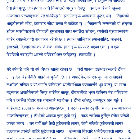
पूर्णतः जीवन्त थरी-थरीका हल्लाहरू ह्वात्तै भित्र छिरेका छन् । टेबुलमाथि राखिएको
ऐना हेर्न पुग्छु, एक हतास अनि निन्याउरो अनुहार देख्छु । झ्यालबाहिरको खुल्ला
आकाशमा पटकाहरूका रङ्गी-बिरङ्गी झिलमिलहरू आकाशमा फुट्द छन् । तिहारको
भाइटीकाको साँझ, कामबाट सीधा घरमा नै फर्केको छु । तिहारभरि लन्डनको यो क्षेत्रमा
रहेका भारतीयहरूले दीपावली धुमधामका साथ मनाउँदा रहेछन्, त्यसैको प्रतापस्वरूप
बाहिर रमाइलैलाग्दो वातावरण रहेको छ । हतास खोलिएका झ्यालबाहिर, चाडको,
हतारको, दिक्दारीको तर जीवन्त विविध हल्लाहरू छरपस्ट भएका छन् । म एक
विरसिलो स्वादसँग आफ्नो परिवेशभित्र फरि्कन्छु, त्यसपछि ।
धेरै वर्षपछि पनि यो वर्ष निधार खाली रहेको छ । चेरी आफ्ना दाइभाइहरूलाई टीका
लगाइदिन बिहानैदेखि माइतीमा पुगेकी छिन् । अपार्टमेन्टको एक कुनामा राखिएको
लक्ष्मीको तस्बिर र सोअगाडि राखिएको थालीमाथिका प्रसादसँगै धूप बाल्छु, स-साना
मइनहरू अपार्टमेन्टको भित्र चारैतिर बाल्छु, दीपावलीको भ्रम फैलिन्छ मेरो परिवेशमा
पनि र त्यसैले तिहार एक तमासको भइदिन्छ । टीभी खोल्छु, कम्प्युटर अन गर्छु ।
बाहिरबाट हल्लाहरू अनवरत आइरहन्छन् । पटकाहरूका रङ्गीन चाक्लाहरू आकाशमा
आकाशिरहन्छन् । टीभीको आवाज झन् ठूलो गर्छु । चाड सर्लक्क हुर्रिएर मेरोमा सरेको
जस्तो लाग्छ । तर यहीँ कतै केही टुटेजस्तो लाग्छ, केही नजिकै फुटेजस्तो लाग्छ ।
हल्लाहरू त्यसैले बाहिरै छुटेजस्तो लाग्छ । उज्यालो बिस्तारै धमिलिएजस्तो लाग्छ । र,