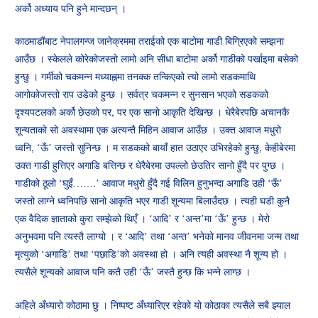
अर्को अध्याय पनि हुने मान्दछन् ।
काठमाडौंबाट नेपालगन्ज जानेक्रममा तराईको एक बाटोमा गाडी बिग्रिएको सम्झना
आउँछ । स्केलले कोरेकोजस्तो लामो अनि सीधा बाटोमा अर्को गाडीको पर्खाइमा बसेको
हुन्छु । गर्मीको चकमन्न मध्याह्नमा तनक्क तन्किएको त्यो लामो सडकमाथि
आगोकोजस्तो राप उडेको हुन्छ । सर्वत्र चकमन्न र सुनसान भएको सडकको
दृश्यपटलको अर्को छेउको पर, पर एक सानो आकृति देखिन्छ । धेरैबेरपछि अचानकै
शून्यताको सो अवस्थामा एक अत्यन्तै मिहिन आवाज आउँछ । उक्त आवाज मधुरो
ध्वनि, ‘ऊँ’ जस्तो सुनिन्छ । म सडकको बायाँ हात उठाएर उभिरहेको हुन्छु, केहीबेरमा
उक्त गाडी हुत्तिएर अगाडि बत्तिन्छ र धेरैबेरमा उपल्लो छेउतिर सानो हुँदै पर पुग्छ ।
गाडीको ठूलो ‘घुइँ…….’ आवाज मधुरो हुँदै गई विलिन हुनुभन्दा अगाडि उही ‘ऊँ’
जस्तो लाग्ने ध्वनिपछि सानो आकृति भएर गाडी शून्यमा बिलाउँदछ । त्यही घडी कुनै
एक वैदिक ज्ञाताको कुरा सम्झेको थिएँ । ‘आदि’ र ‘अन्त’मा ‘ऊँ’ हुन्छ । मेरो
अनुभवमा पनि त्यस्तै लाग्यो । र ‘आदि’ तथा ‘अन्त’ भनेको मानव जीवनमा जन्म तथा
मृत्युको ‘अगाडि’ तथा ‘पछाडि’को अवस्था हो । अनि त्यही अवस्था नै शून्य हो ।
त्यसैले शून्यको आवाज पनि कतै उही ‘ऊँ’ जस्तै हुन्छ कि भन्ने लाग्छ ।
अहिले अँध्यारो कोठामा छु । निष्पष्ट अँध्यारिएर रहेको यो कोठाका त्यसैले सबै झ्याल