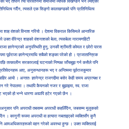
िएका भए तापनि त्यो परिवर्तनमा समाजमा व्यापक विखण्डन भने ल्याएको
निधित्व गर्दैन, त्यसले एक सिङ्गो कालखण्डको पनि प्रतिनिधित्व
लमा शाह वंशको विनाश गरियो । देशमा विकराल किसिमले आन्तरिक
ो उक्त वीरेन्द्र शाहको वंशनाशको बेला, त्यसबेला नारायणहिटी
राजा ज्ञानेन्द्रको अनुपस्थिति हुनु, उनकी श्रीमती कोमल र छोरो पारस
पूर्वराजा ज्ञानेन्द्रमाथि सबैको शङ्का परेको हो । प्रजातान्त्रिक
छि तत्कालीन सरकारलाई घटनाको निष्पक्ष जाँचबुझ गर्न कसैले पनि
प्रतिवेदनहरू आए, अनुसन्धानहरू भए र अन्तिममा पूर्वराजकुमार
र आयो । अन्ततः ज्ञानेन्द्र राजगद्दीमा बसेर केही समय अप्रत्यक्ष र
सन गरे नेपालमा । तथापि कैयनको नजर र बुझाइमा, स्व. राजा
रबाट भएको हो भन्ने धारणा अद्यापि हटेर गएको छैन ।
 सत्यताअनुसार पनि अपराधी तबसम्म अपराधी कहलिँदैन, जबसम्म मुलुकको
ैन । कानुनी रूपमा अपराधी वा हत्यारा नबताइएको व्यक्तिसँग कुनै
ि आमअधिकारहरूको वहन गरेको अवस्था हुन्छ । उक्त व्यक्तिलाई