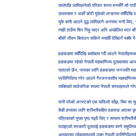
थालेपछि लामिछानेको परिवार शान्त मनसँगै सो गा
डल्लासमा र अर्की छोरी युकेको लन्डनमा वर्षौंदेख
युके बस्दै आउने वृद्ध लामिछाने अन्त्यमा भन्दै थि
त्यही ठाउँमा शिर निहु-याएर अनि अपहेलित भएर बाँच
बाँकी जीवन बिताउन सकिने मचाहिँ देख्दिनँ पक्कै न
हङकङमा वर्षौंदेखि बसोबास गर्दै आउने नेपालीह
हङकङमा रहेको नेपाली महावाणिज्य दूतावासमा आ
पठाएको छैन, जसका लागि हङकङमा जनजाति महासङ
प्रतिनिधित्व गरेर आउने गैरजनजातीय महावाणिज्
व्यक्तिको सार्वजनिक रूपमा नेपाली संस्थाहरूले गर
पानी परेको अगस्टको एक वाफिलो साँझ, चिम सा चुईस
केही हप्ताका लागि श्रीमतीसहित हङकङ आएका कृष
पत्रिकाको मुख्य पृष्ठ पढ्दै थिए र साथमा श्रीमती
पठाइएको सरकारी दूतलाई हङकङमा बस्ने सहुलियत पा
अल्पमतमा रहेकाहरूलाई उक्त नेपाली प्रतिनिधिलाई 