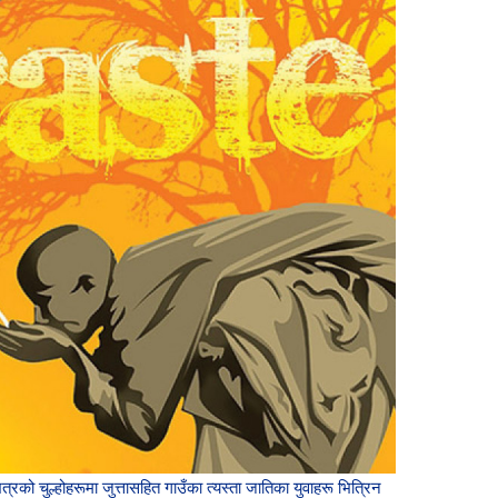
्रको चुल्होहरूमा जुत्तासहित गाउँका त्यस्ता जातिका युवाहरू भित्रिन