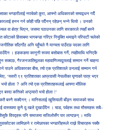
ेसाका भण्डारीलाई नपचेको कुरा, आफ्नो अधिकारको सम्वद्र्धन गर्दै
रलाई हनन गर्न कोही पछि पर्दैनन् रहेछन् भन्ने थियो । उनको
चल वा क्षेत्र थिएन, जसमा पठाउनका लागि सरकारले त्यहाँ बस्ने
 कोटाको हिसाबमा भागबन्डा गरिएर नियुक्ति थमाइने परिपाटी चलेको
ाजनीतिक साँठगाँठ अनि पहुँचले नै मान्यता पाउँदछ पदका लागि
 आउँदैन । हङकङमा कानुनी रूपमा बसोबास गर्ने, त्यहीमाथि भनिएकै
न सक्दछ, गैरजनजातिमूलका महावाणिज्यदूतलाई सम्मान गर्ने चाहना
्न पाउने अधिकारका बीच, त्यो एक प्रतिशतले उनलाई सम्मान गर्न
ै थिए, ‘यसरी ९९ प्रतिशतका आप्रवासी नेपालीका घृणाको पात्र भएर
्रो भयो होला ? अनि त्यो एक प्रतिशतहरूलाई आफ्ना मौलिक
 बस्दा कत्तिको अप्ठ्यारो भयो होला !’
तै बस्नै सक्दैनन् । मानिसलाई खुसियाली बाँड्न समाजको साथ
ई वास्तवमा कुनै दुःखले दुखाउँदैन । चाड, पर्वहरू तथा मौसमहरू सबै–
्तोसुकै विपद्हरू पनि समाजमा सजिलोसँग पार लाग्दछन् । माथि
वाकोटका लामिछाने र रामेछापका भण्डारीहरूले राख्ने विचारहरू पक्कै