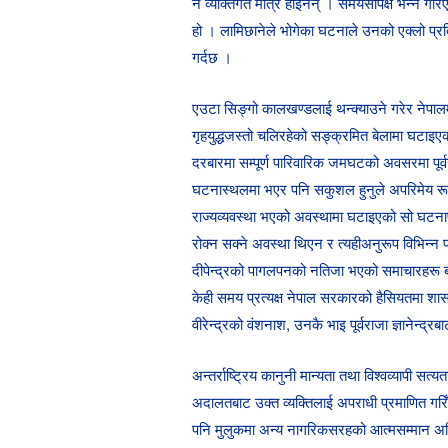
नै व्यक्तिगत मात्र होइनन् । समयसापेक्ष भन्ने गर
हो । लामिछानेले भोगेका घटनाले उनको एक्लो प्रति
गर्दछ ।
एउटा सिङ्गो कालखण्डलाई थन्क्याउने गरेर नेपा
गृहयुद्धजस्तो चलिरहेको सङ्क्रमित बेलामा घटाइएक
दरबारमा सम्पूर्ण पारिवारिक जमघटको अवसरमा पूर्व
घटनास्थलमा भएर पनि सकुशल हुनुले अपरिमेय रूपमा 
राज्यव्यवस्था भएको अवस्थामा घटाइएको सो घटनाप
रोक्न सक्ने अवस्था थिएन र त्यहीअनुरूप विभिन्न 
दीपेन्द्रको पागलपनको नतिजा भएको समाचारहरू बाहि
केही समय प्रत्यक्ष नेपाल सरकारको हैसियतमा शा
वीरेन्द्रको वंशनाश, उनकै भाइ पूर्वराजा ज्ञानेन्द्
अन्तर्राष्ट्रिय कानुनी मान्यता तथा विश्वव्यापी
अदालतबाट उक्त व्यक्तिलाई अपराधी प्रमाणित गरिँद
पनि मुलुकमा अन्य नागरिकसरहको आत्मसम्मान अन