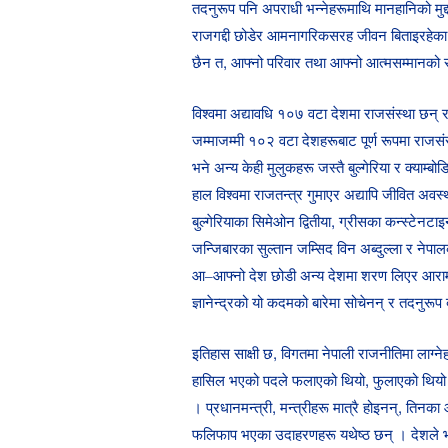
तदनुरूप पनि अपराधी भन्नेहरूमाथि मानहानिको मुद्दा
राजगद्दी छोडेर आमनागरिकसरह जीवन बिताइरहेका प
छैन त, आफ्नो परिवार तथा आफ्नो आत्मसम्मानको रुक
विश्वमा अद्यावधि १०७ वटा देशमा राजसंस्था छन् 
जम्माजम्मी १०२ वटा देशहरूबाट पूर्ण रूपमा राजसं
भने अन्य केही मुलुकहरू जस्तै बुल्गेरिया र क्याम्
हाल विश्वमा राजतन्त्र गुमाएर अद्यापि जीवित अवस
बुल्गेरियाका सिमेओन द्वितीया, ग्रीसका कन्स्टेनटाइ
जन्जिबारका सुल्तान जम्सिद विन अब्दुल्ला र नेपालका ज
आ–आफ्नो देश छोडी अन्य देशमा शरण लिएर आरामक
ज्ञानेन्द्रको यो कदमको बारेमा सोचेनन् र तदनुरूप
इतिहास साक्षी छ, विगतमा नेपाली राजनीतिमा लाग्
हासिल भएको पदले फलाएको थियो, फुलाएको थियो र 
। प्रधानमन्त्री, मन्त्रीहरू मात्रै होइनन्, त
फलिफाप भएका उदाहरणहरू यथेष्ठ छन् । देशले भोग्