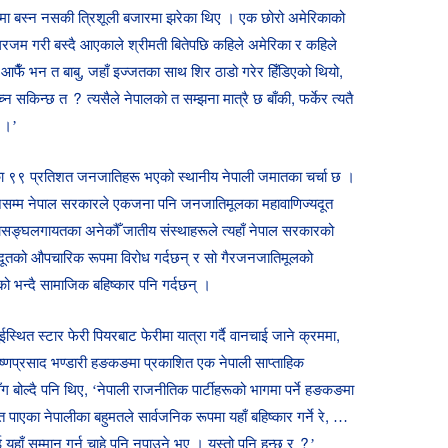
उँमा बस्न नसकी त्रिशूली बजारमा झरेका थिए । एक छोरो अमेरिकाको
ि घरजम गरी बस्दै आएकाले श्रीमती बितेपछि कहिले अमेरिका र कहिले
ए, ‘आफैँ भन त बाबु, जहाँ इज्जतका साथ शिर ठाडो गरेर हिँडिएको थियो,
्न सकिन्छ त ? त्यसैले नेपालको त सम्झना मात्रै छ बाँकी, फर्केर त्यतै
ै ।’
रूका ९९ प्रतिशत जनजातिहरू भएको स्थानीय नेपाली जमातका चर्चा छ ।
जसम्म नेपाल सरकारले एकजना पनि जनजातिमूलका महावाणिज्यदूत
्घलगायतका अनेकौँ जातीय संस्थाहरूले त्यहाँ नेपाल सरकारको
यदूतको औपचारिक रूपमा विरोध गर्दछन् र सो गैरजनजातिमूलको
ेको भन्दै सामाजिक बहिष्कार पनि गर्दछन् ।
्थित स्टार फेरी पियरबाट फेरीमा यात्रा गर्दै वानचाई जाने क्रममा,
्णप्रसाद भण्डारी हङकङमा प्रकाशित एक नेपाली साप्ताहिक
सँग बोल्दै पनि थिए, ‘नेपाली राजनीतिक पार्टीहरूको भागमा पर्ने हङकङमा
एका नेपालीका बहुमतले सार्वजनिक रूपमा यहाँ बहिष्कार गर्ने रे, …
यहाँ सम्मान गर्न चाहे पनि नपाउने भए । यस्तो पनि हुन्छ र ?’