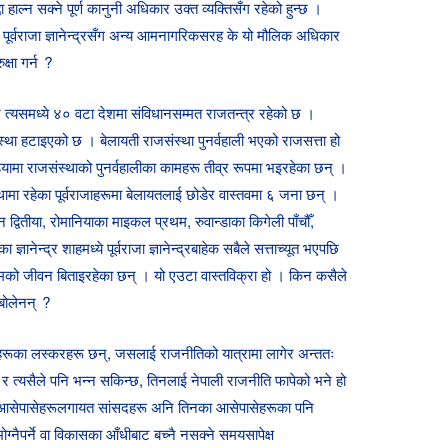
 हाल्न सक्ने पूर्ण कानुनी अधिकार उक्त व्यक्तिसँग रहेको हुन्छ ।
ूर्वराजा ज्ञानेन्द्रसँग अन्य आमनागरिकसरह के यो मौलिक अधिकार
्षा गर्न ?
र त्यसमध्ये ४० वटा देशमा संविधानसम्मत राजतन्त्र रहेको छ ।
स्था हटाइएको छ । बेलायती राजसंस्था पुनर्वहाली भएको राजसत्ता हो
बोडियामा राजसंस्थाको पुनर्वहालीका कामहरू तीव्र रूपमा भइरहेका छन् ।
्थामा रहेका पूर्वराजाहरूमा बेलायतलाई छोडेर वास्तवमा ६ जना छन् ।
न द्वितीया, रोमानियाका माइकल प्रथम, रुवान्डाका किगेली पाँचौँ,
्ञानेन्द्र शाहमध्ये पूर्वराजा ज्ञानेन्द्रबाहेक सबैले सत्ताच्यूत भएपछि
ो जीवन बिताइरहेका छन् । यो एउटा वास्तविक्रा हो । किन कसैले
 बोलेनन् ?
नेहरूका लस्करहरू छन्, जसलाई राजनीतिको यात्रामा लागेर अन्ततः
त्यसैले पनि भन्न सकिन्छ, तिनलाई नेपाली राजनीति फापेको भने हो
िनका आसेपासेहरूलगायत सांसदहरू अनि तिनका आसेपासेहरूका पनि
नैपर्ने वा विकासका आँधीबाट बच्नै नसक्ने समयसापेक्ष