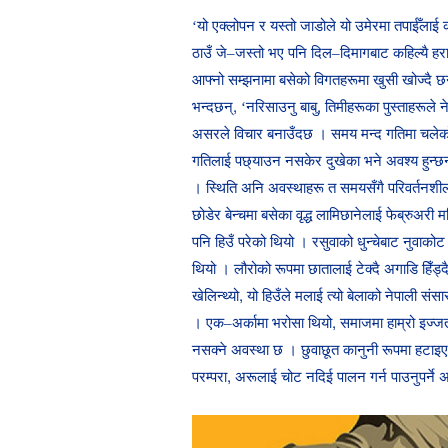
‘यो एक्लोपन र यस्तो जाडोले यो उमेरमा तपाईँलाई 
ठाउँ जे–जस्तो भए पनि दिल–दिमागबाट कहिल्यै हराउ
आफ्नो सम्झनामा बसेको विगतहरूमा खुसी खोज्दै छन् 
भन्दछन्, ‘नरिसाउनु बाबु, तिमीहरूका पुस्ताहरूल
असरले विचार बनाउँदछ । समय मन्द गतिमा चलेको ल
गतिलाई पछ्याउन नसकेर दुखेका भने अवश्य हुन्छन
। स्थिति अनि अवस्थाहरू त समयसँगै परिवर्तनशील 
छोडेर बेन्चमा बसेका वृद्ध लामिछानेलाई फेब्रुअरी म
पनि हिउँ परेको थियो । रसुवाको धुन्चेबाट नुवाक
थियो । लौरोको रूपमा छातालाई टेक्दै अगाडि हिँड्दै 
खेलिन्थ्यो, यो हिउँले मलाई त्यो बेलाको नेपाली स
। एक–अर्कामा भरोसा थियो, समाजमा हाम्रो इज्जत थ
नसक्ने अवस्था छ । छुवाछूत कानुनी रूपमा हटाइएक
परम्परा, अरूलाई चोट नदिई पालन गर्न पाउनुपर्न