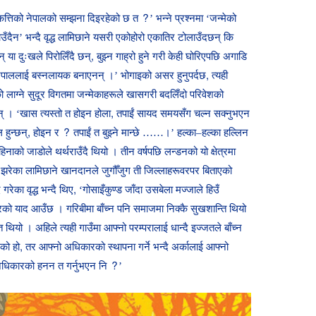
कत्तिको नेपालको सम्झना दिइरहेको छ त ?’ भन्ने प्रश्नमा ‘जन्मेको
ँदैन’ भन्दै वृद्ध लामिछाने यसरी एकोहोरो एकातिर टोलाउँदछन् कि
या दुःखले पिरोलिँदै छन्, बुझ्न गाह्रो हुने गरी केही घोरिएपछि अगाडि
े नेपाललाई बस्नलायक बनाएनन् ।’ भोगाइको असर हुनुपर्दछ, त्यही
ाग्ने सुदूर विगतमा जन्मेकाहरूले खासगरी बदलिँदो परिवेशको
् । ‘खास त्यस्तो त होइन होला, तपाईं सायद समयसँग चल्न सक्नुभएन
हुन्छन्, होइन र ? तपाईं त बुझ्ने मान्छे ……।’ हल्का–हल्का हल्लिन
हिनाको जाडोले थर्थराउँदै थियो । तीन वर्षपछि लन्डनको यो क्षेत्रमा
ोट झरेका लामिछाने खानदानले जुगौँजुग ती जिल्लाहरूवरपर बिताएको
गरेका वृद्ध भन्दै थिए, ‘गोसाइँकुण्ड जाँदा उसबेला मज्जाले हिउँ
ंसारको याद आउँछ । गरिबीमा बाँच्न पनि समाजमा निक्कै सुखशान्ति थियो
ियो । अहिले त्यही गाउँमा आफ्नो परम्परालाई धान्दै इज्जतले बाँच्न
ो हो, तर आफ्नो अधिकारको स्थापना गर्ने भन्दै अर्कालाई आफ्नो
े अधिकारको हनन त गर्नुभएन नि ?’